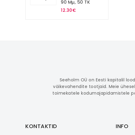
90 Mµ, 50 TK
12.30€
Seeholm OÜ on Eesti kapitalil lo
väikevahendite tootjaid. Meie ühes
toimekatele kodumajapidamistele par
KONTAKTID
INFO