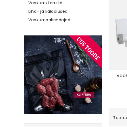
Vaakumkilerullid
Liha- ja kalaalused
Vaakumpakendajad
Vaak
Tooted