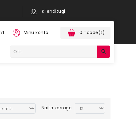
Klienditugi
Minu konto
0 Toode(t)
71
Näita korraga