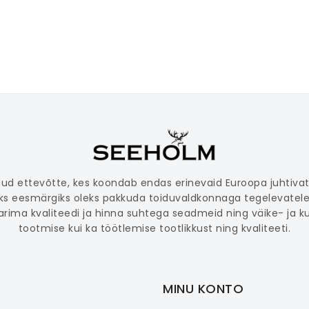
odud ettevõtte, kes koondab endas erinevaid Euroopa juhtiv
eks eesmärgiks oleks pakkuda toiduvaldkonnaga tegelevatele
ima kvaliteedi ja hinna suhtega seadmeid ning väike- ja k
tootmise kui ka töötlemise tootlikkust ning kvaliteeti.
MINU KONTO