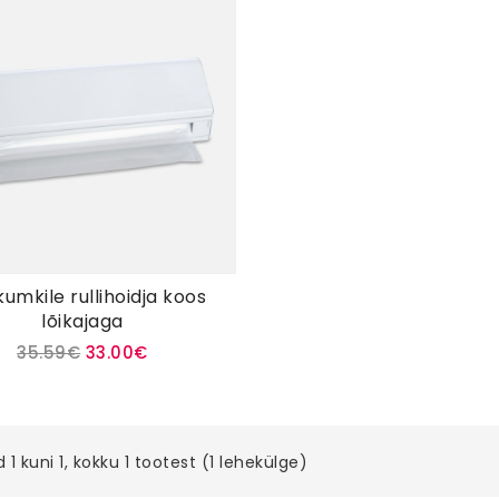
umkile rullihoidja koos
lõikajaga
35.59€
33.00€
 1 kuni 1, kokku 1 tootest (1 lehekülge)