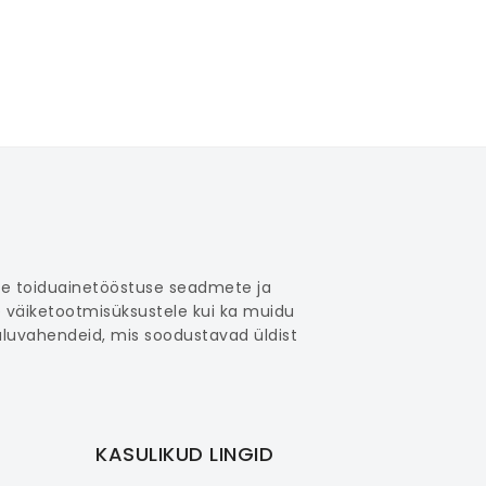
ate toiduainetööstuse seadmete ja
 väiketootmisüksustele kui ka muidu
uluvahendeid, mis soodustavad üldist
KASULIKUD LINGID