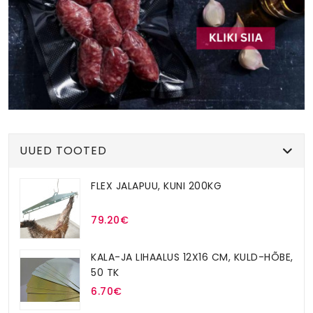
UUED TOOTED
FLEX JALAPUU, KUNI 200KG
79.20€
KALA-JA LIHAALUS 12X16 CM, KULD-HÕBE,
50 TK
6.70€