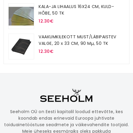
KALA-JA LIHAALUS 16X24 CM, KULD-
HÕBE, 50 TK
12.30€
VAAKUMKILEKOTT MUST/LÄBIPAISTEV
VALGE, 20 x 33 CM, 90 Mµ, 50 TK
12.30€
Seeholm OÜ on Eesti kapitalil loodud ettevõtte, kes
koondab endas erinevaid Euroopa juhtivate
toiduainetööstuse seadmete ja väikevahendite tootjaid.
Meie üheseks eesmärgiks oleks pakkuda