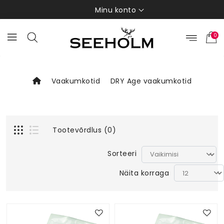
Minu konto
0
Vaakumkotid
DRY Age vaakumkotid
Tootevõrdlus (0)
Sorteeri
Näita korraga