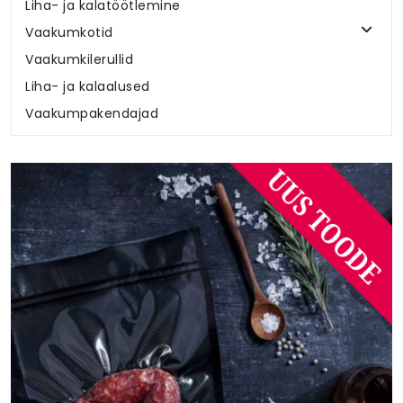
Liha- ja kalatöötlemine
Vaakumkotid
Vaakumkilerullid
Liha- ja kalaalused
Vaakumpakendajad