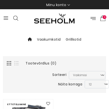
Minu konto
0
Vaakumkotid
Grillkotid
Tootevõrdlus (0)
Sorteeri
Näita korraga
ETTETELLIMINE