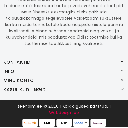
toiduainetööstuse seadmete ja väikevahendite tootjaid.
Meie üheseks eesmärgiks oleks pakkuda
toiduvaldkonnaga tegelevatele väiketootmisüksustele
kui ka muidu toimekatele kodumajapidamistele parima
kvaliteedi ja hinna suhtega seadmeid ning väike- ja
kuluvahendeid, mis soodustavad üldist tootmise kui ka
töötlemise tootlikkust ning kvaliteeti.
KONTAKTID
INFO
MINU KONTO
KASULIKUD LINGID
seeholm.ee © 2026 | Kõik õigused kaitstud. |
Webdesign.ee