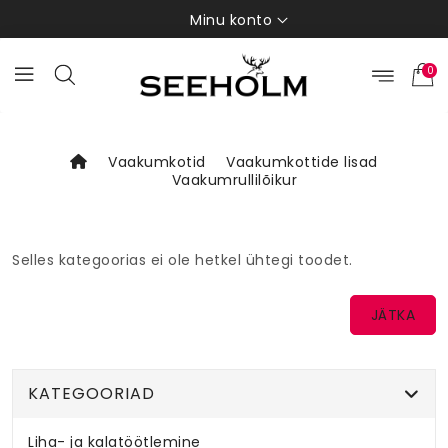
Minu konto
0
Vaakumkotid
Vaakumkottide lisad
Vaakumrullilõikur
Selles kategoorias ei ole hetkel ühtegi toodet.
JÄTKA
KATEGOORIAD
Liha- ja kalatöötlemine