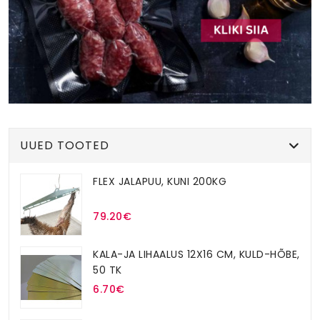
UUED TOOTED
FLEX JALAPUU, KUNI 200KG
79.20€
KALA-JA LIHAALUS 12X16 CM, KULD-HÕBE,
50 TK
6.70€