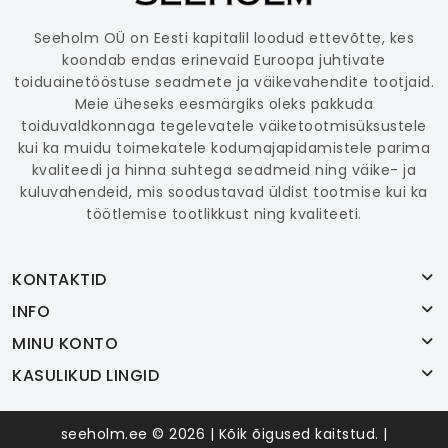
Seeholm OÜ on Eesti kapitalil loodud ettevõtte, kes
koondab endas erinevaid Euroopa juhtivate
toiduainetööstuse seadmete ja väikevahendite tootjaid.
Meie üheseks eesmärgiks oleks pakkuda
toiduvaldkonnaga tegelevatele väiketootmisüksustele
kui ka muidu toimekatele kodumajapidamistele parima
kvaliteedi ja hinna suhtega seadmeid ning väike- ja
kuluvahendeid, mis soodustavad üldist tootmise kui ka
töötlemise tootlikkust ning kvaliteeti.
KONTAKTID
INFO
MINU KONTO
KASULIKUD LINGID
seeholm.ee © 2026 | Kõik õigused kaitstud. |