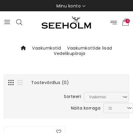
Minu konto
0
Vaakumkotid
Vaakumkottide lisad
Vedelikupiiraja
Tootevõrdlus (0)
Sorteeri
Näita korraga