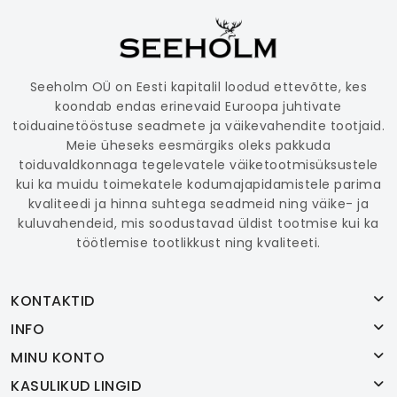
Seeholm OÜ on Eesti kapitalil loodud ettevõtte, kes
koondab endas erinevaid Euroopa juhtivate
toiduainetööstuse seadmete ja väikevahendite tootjaid.
Meie üheseks eesmärgiks oleks pakkuda
toiduvaldkonnaga tegelevatele väiketootmisüksustele
kui ka muidu toimekatele kodumajapidamistele parima
kvaliteedi ja hinna suhtega seadmeid ning väike- ja
kuluvahendeid, mis soodustavad üldist tootmise kui ka
töötlemise tootlikkust ning kvaliteeti.
KONTAKTID
INFO
MINU KONTO
KASULIKUD LINGID