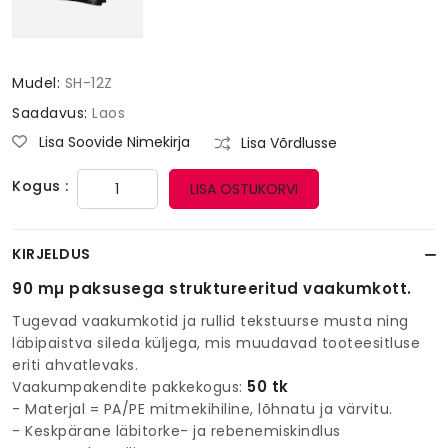
Mudel:
SH-12Z
Saadavus:
Laos
Lisa Soovide Nimekirja
Lisa Võrdlusse
Kogus :
LISA OSTUKORVI
KIRJELDUS
90 mµ paksusega struktureeritud vaakumkott.
Tugevad vaakumkotid ja rullid tekstuurse musta ning
läbipaistva sileda küljega, mis muudavad tooteesitluse
eriti ahvatlevaks.
50 tk
Vaakumpakendite pakkekogus:
- Materjal = PA/PE mitmekihiline, lõhnatu ja värvitu.
- Keskpärane läbitorke- ja rebenemiskindlus