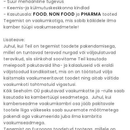
- Suur mehaaniline tugevus
- Keemis-ja külmutuskeskkonna kindlad
FOOD
NON FOOD
PHARMA
- Kasutusala:
,
ja
tooted
Tegemist on vaakumkotiga, mis sobib kõikidele ilma
kamber tüüpi vaakumseadmetele!
Lisateave:
Juhul, kui Teil on tegemist toodete pakendamisega,
millel on tuntavad teravad nurgad või väljaulatuvad
teravikud, siis siinkohal soovitame Teil kasutada
meiepoolt pakutavaid liha- ja kalaaluseid või eraldi
väljatoodud kondikaitset, mis on on töötatud välja
kaitsmaks vaakumeeritavat toodet ning aitab vältida
vaakumkoti tahtmatuid vigastusi.
Kõik Seeholm OÜ pakutavad vaakumkotte ja –rulle saab
kasutada ka kambertüüpi seadmetega. Juhul, kui
kamberseadme vaakumkambri osa jääb pakitavale
tootele liiga väikeseks saab suuremate mõõtmetega
pakendi aga vakumeerida juba ilma kambrita
vaakumseadmega.
Tegemist on Euroopas toodetud tootega, millele on