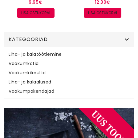
9.95€
12.30€
LISA OSTUKORVI
LISA OSTUKORVI
KATEGOORIAD
Liha- ja kalatöötlemine
Vaakumkotid
Vaakumkilerullid
Liha- ja kalaalused
Vaakumpakendajad