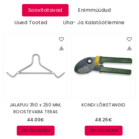
Soovitatavad
Enimmüüdud
Uued Tooted
Liha- Ja Kalatöötlemine
JALAPUU 350 x 250 MM,
KONDI LÕIKETANGID
ROOSTEVABA TERAS
44.00€
48.25€
LISA OSTUKORVI
LISA OSTUKORVI