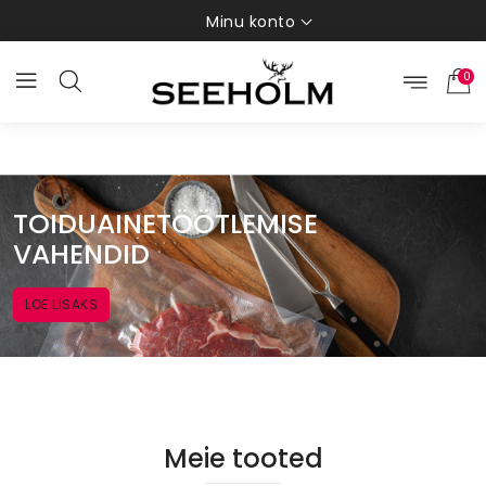
Minu konto
0
TOIDUAINETÖÖTLEMISE
VAHENDID
LOE LISAKS
Meie tooted