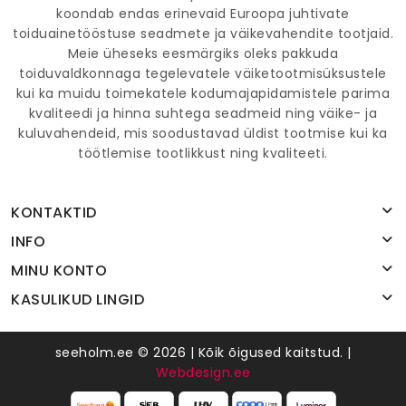
koondab endas erinevaid Euroopa juhtivate
toiduainetööstuse seadmete ja väikevahendite tootjaid.
Meie üheseks eesmärgiks oleks pakkuda
toiduvaldkonnaga tegelevatele väiketootmisüksustele
kui ka muidu toimekatele kodumajapidamistele parima
kvaliteedi ja hinna suhtega seadmeid ning väike- ja
kuluvahendeid, mis soodustavad üldist tootmise kui ka
töötlemise tootlikkust ning kvaliteeti.
KONTAKTID
INFO
MINU KONTO
KASULIKUD LINGID
seeholm.ee © 2026 | Kõik õigused kaitstud. |
Webdesign.ee