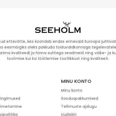
odud ettevõtte, kes koondab endas erinevaid Euroopa juhtiv
eks eesmärgiks oleks pakkuda toiduvaldkonnaga tegelevatele
ima kvaliteedi ja hinna suhtega seadmeid ning väike- ja k
tootmise kui ka töötlemise tootlikkust ning kvaliteeti.
MINU KONTO
Minu konto
tingimused
Sooduspakkumised
oimetamine
Tellimuste ajalugu
spoliitika
Uudiskiri