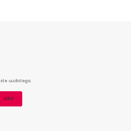
maste uudistega.
LIITU