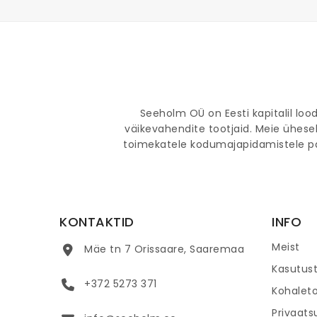
Seeholm OÜ on Eesti kapitalil lo
väikevahendite tootjaid. Meie ühes
toimekatele kodumajapidamistele par
KONTAKTID
INFO
Meist
Mäe tn 7 Orissaare, Saaremaa
Kasutus
+372 5273 371
Kohalet
Privaatsu