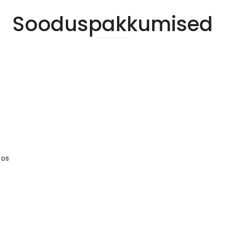
Sooduspakkumised
oos