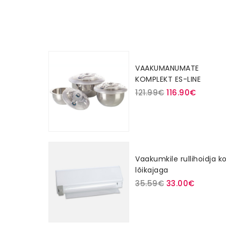
VAAKUMANUMATE
KOMPLEKT ES-LINE
121.99€
116.90€
Vaakumkile rullihoidja k
lõikajaga
35.59€
33.00€