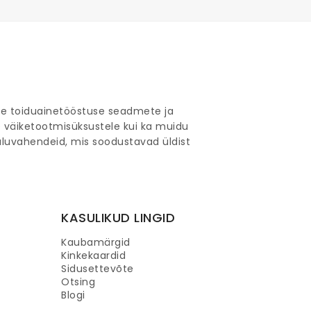
ate toiduainetööstuse seadmete ja
 väiketootmisüksustele kui ka muidu
uluvahendeid, mis soodustavad üldist
KASULIKUD LINGID
Kaubamärgid
Kinkekaardid
Sidusettevõte
Otsing
Blogi